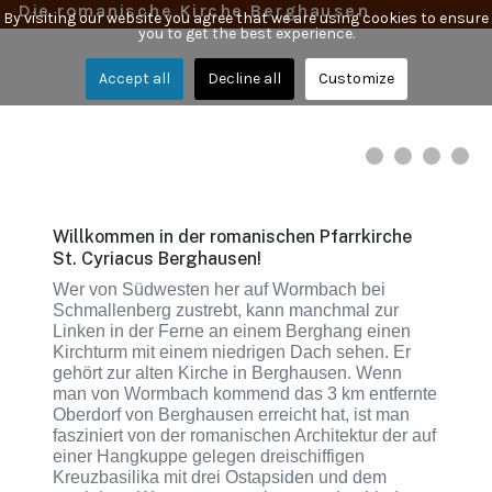
Die romanische Kirche Berghausen
By visiting our website you agree that we are using cookies to ensure
you to get the best experience.
Accept all
Decline all
Customize
Willkommen in der romanischen Pfarrkirche
St. Cyriacus Berghausen!
Wer von Südwesten her auf Wormbach bei
Schmallenberg zustrebt, kann manchmal zur
Linken in der Ferne an einem Berghang einen
Kirchturm mit einem niedrigen Dach sehen. Er
gehört zur alten Kirche in Berghausen. Wenn
man von Wormbach kommend das 3 km entfernte
Oberdorf von Berghausen erreicht hat, ist man
fasziniert von der romanischen Architektur der auf
einer Hangkuppe gelegen dreischiffigen
Kreuzbasilika mit drei Ostapsiden und dem