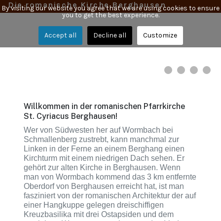
Die romanische Kirche Berghausen
By visiting our website you agree that we are using cookies to ensure
you to get the best experience.
Accept all
Decline all
Customize
Willkommen in der romanischen Pfarrkirche
St. Cyriacus Berghausen!
Wer von Südwesten her auf Wormbach bei
Schmallenberg zustrebt, kann manchmal zur
Linken in der Ferne an einem Berghang einen
Kirchturm mit einem niedrigen Dach sehen. Er
gehört zur alten Kirche in Berghausen. Wenn
man von Wormbach kommend das 3 km entfernte
Oberdorf von Berghausen erreicht hat, ist man
fasziniert von der romanischen Architektur der auf
einer Hangkuppe gelegen dreischiffigen
Kreuzbasilika mit drei Ostapsiden und dem